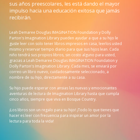
sus años preescolares, les está dando el mayor
impulso hacia una educación exitosa que jamás
recibirán.
Leah Demaree Douglas IMAGINATION Foundation y Dolly
Parton's Imagination Library pueden ayudar a que a su hijo le
guste leer con solo tener libros impresos en casa, leerlos usted
mismo y reservar tiempo diario para que sus hijos lean. Cada
niño tendrá sus propios libros, sin costo alguno para usted,
gracias a Leah Demaree Douglas IMAGINATION Foundation y
Dolly Parton's Imagination Library. Cada mes, se enviará por
correo un libro nuevo, cuidadosamente seleccionado, a
nombre de su hijo, directamente a su casa.
Su hijo puede esperar con ansias las nuevas y emocionantes
aventuras de lectura de Imagination Library hasta que cumpla
cinco años, siempre que viva en Bosque Country.
¡Los libros son un regalo para su hijo! ¡Todo lo que tienes que
hacer es leer con frecuencia para inspirar un amor por la
lectura para toda la vida!